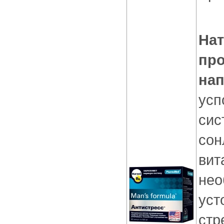
Нат
про
на
усп
сис
сон
вит
нео
уст
стр