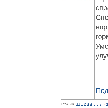
спр
Спо
нор
гор
Уме
улу
Под
Страница:
<<
1
2
3
4
5
6
7
8
9