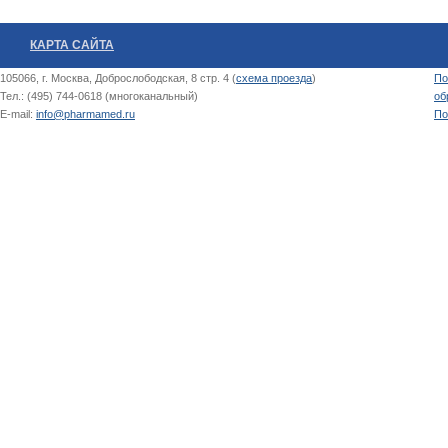
КАРТА САЙТА
105066, г. Москва, Доброслободская, 8 стр. 4 (
схема проезда
)
По
Тел.: (495) 744-0618 (многоканальный)
об
E-mail:
info@pharmamed.ru
По