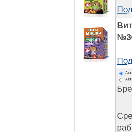
Под
Ви
№3
Под
Акт
Акт
Бре
Сре
раб