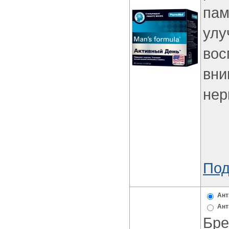
пам
улу
вос
вни
нер
Под
Ант
Ант
Бре