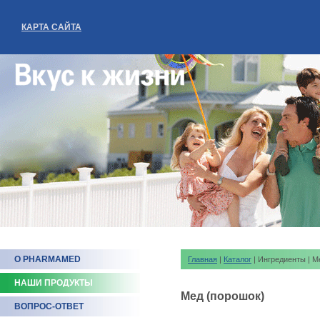
КАРТА САЙТА
О PHARMAMED
Главная
|
Каталог
| Ингредиенты | М
НАШИ ПРОДУКТЫ
Мед (порошок)
ВОПРОС-ОТВЕТ