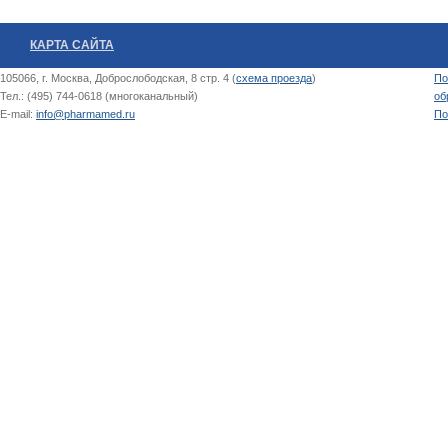
КАРТА САЙТА
105066, г. Москва, Доброслободская, 8 стр. 4 (
схема проезда
)
По
Тел.: (495) 744-0618 (многоканальный)
об
E-mail:
info@pharmamed.ru
По