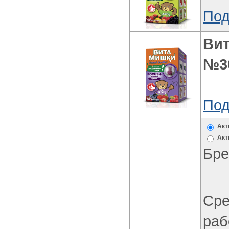
Под
Ви
№3
Под
Акт
Акт
Бре
Сре
раб