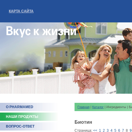
КАРТА САЙТА
О PHARMAMED
Главная
|
Каталог
| Ингредиенты | Б
НАШИ ПРОДУКТЫ
Биотин
ВОПРОС-ОТВЕТ
Страница:
<<
1
2
3
4
5
6
7
8
9