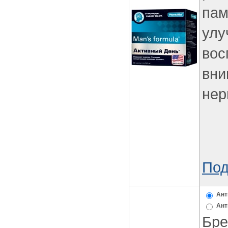
пам
улу
вос
вни
нер
Под
Ант
Ант
Бре