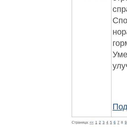
спр
Спо
нор
гор
Уме
улу
Под
Страница:
<<
1
2
3
4
5
6
7
8
9