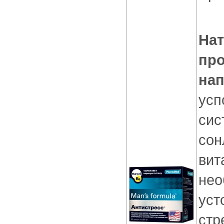
Нат
про
на
усп
сис
сон
вит
нео
уст
стр