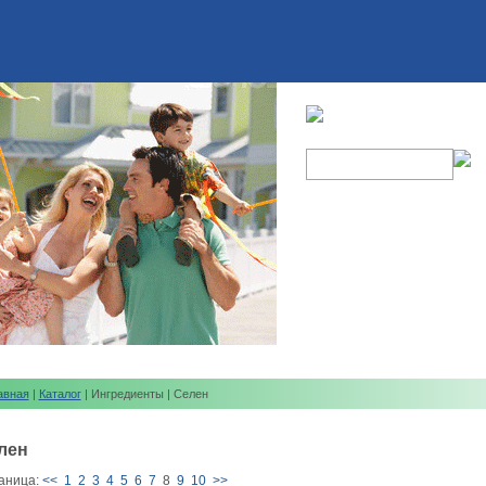
авная
|
Каталог
| Ингредиенты | Селен
лен
аница:
<<
1
2
3
4
5
6
7
8
9
10
>>