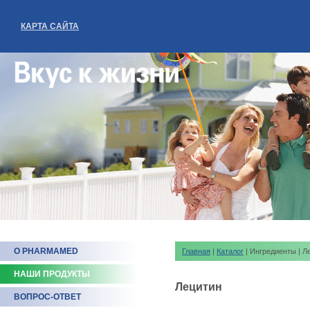
КАРТА САЙТА
О PHARMAMED
Главная
|
Каталог
| Ингредиенты | Л
НАШИ ПРОДУКТЫ
Лецитин
ВОПРОС-ОТВЕТ