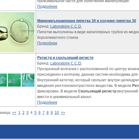
проксимальной части для облегчения манипуляций.
Подробнее
Микроинъекционная пипетка 30 и холдинг-пипетка 30
Бренд:
Laboratoire C.C.D.
Пипетки выполнены в виде капиллярных трубок из медиц
борсиликатного стекла
Подробнее
Регистр и скользящий регистр
Бренд:
Laboratoire C.C.D.
Прозрачный колпачок с расположенной по центру кониче
присоединен к колпачку, данная систем необходима для
Внутренний катетер, который скользит внутри цилиндри
введения рентгеноконтрастного вещества. В модели
Рег
фиксирован. В модели
Скользящий регистр
внутренний 
ввести в церквикальный канал.
Подробнее
аница:
<<
1
2
3
4
5
6
7
8
9
10
>>