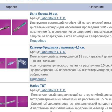
Коробка
Описание
Игла Люэра 30 см.
Бренд:
Laboratoire C.C.D.
Инструмент состоящий из обычной металлической иглы
дистальным концом для облегчения проведения УЗИ - к
наконечном (для соединения со шприцем) и пластиковы
защиты от повреждения игла помещена в тефлоновую об
Подробнее
Катетер Фридмана с памятью 4,5 см.
Бренд:
Laboratoire C.C.D.
Полиэтиленовый катетер длиной 18 см., наружный диаме
1,10 мм., включая:
-три гистерометрических отметки на расстоянии 5,5 см., 6
-деформированный впрессованный в катетер мандрен, ко
эмбрионами.
Подробнее
Набор ТДТ
Бренд:
Laboratoire C.C.D.
-Полиэтиленовый направляющий катетер с гибкой диста
гистерометрическими отметками на расстоянии 5,5 см и 
-Способный деформироваться металлический мандрен в
-Сверхтонкий полиэтиленовый внутренний катетер на м