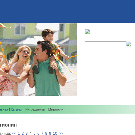
авная
|
Каталог
| Ингредиенты | Метионин
тионин
аница:
<<
1
2
3
4
5
6
7
8
9
10
>>