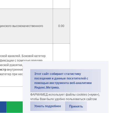
инского высококачественного
0.00
ской канюлей. Боковой катетер
 фиксации с помощью вакуума.
ческой рукоятки, необходим доя
0.00
истр
внутренний катетер
Этот сайт собирает статистику
катетер при необходимости можно
посещения и данные посетителей с
помощью инструмента веб-аналитики
Яндекс.Метрика.
ФАРМАМЕД использует файлы cookies («куки»),
чтобы Вам было удобно пользоваться сайтом
Принять
Узнать подробнее