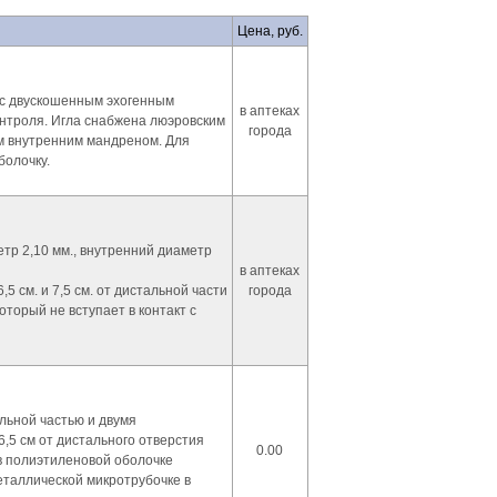
Цена, руб.
 с двускошенным эхогенным
в аптеках
онтроля. Игла снабжена люэровским
города
м внутренним мандреном. Для
олочку.
тр 2,10 мм., внутренний диаметр
в аптеках
,5 см. и 7,5 см. от дистальной части
города
торый не вступает в контакт с
льной частью и двумя
6,5 см от дистального отверстия
0.00
 полиэтиленовой оболочке
еталлической микротрубочке в