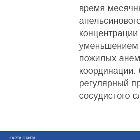
время месячн
апельсинового
концентрации 
уменьшением с
пожилых анем
координации.
регулярный пр
сосудистого с
КАРТА САЙТА