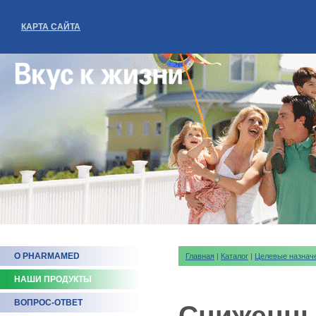
КАРТА САЙТА
О PHARMAMED
Главная
|
Каталог
|
Целевые назнач
НАШИ ПРОДУКТЫ
ВОПРОС-ОТВЕТ
Сниженны