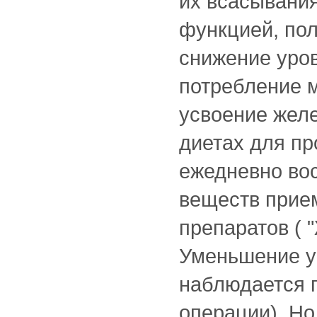
их всасывания
функцией, пол
снижение уров
потребление м
усвоение жел
диетах для п
ежедневно во
веществ прие
препаратов ( "
Уменьшение ур
наблюдается п
операции). Но