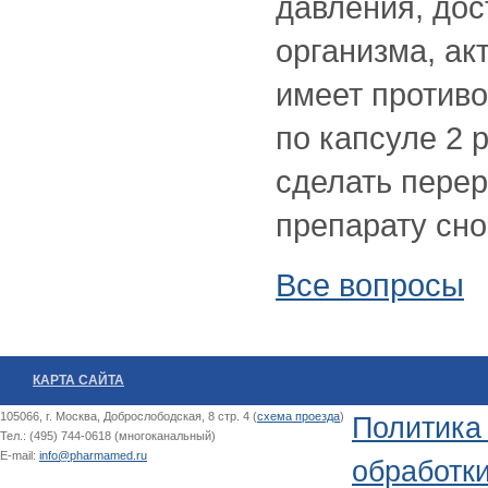
давления, до
организма, ак
имеет против
по капсуле 2 
сделать перер
препарату сно
Все вопросы
КАРТА САЙТА
105066, г. Москва, Доброслободская, 8 стр. 4 (
схема проезда
)
Политика
Тел.: (495) 744-0618 (многоканальный)
E-mail:
info@pharmamed.ru
обработк