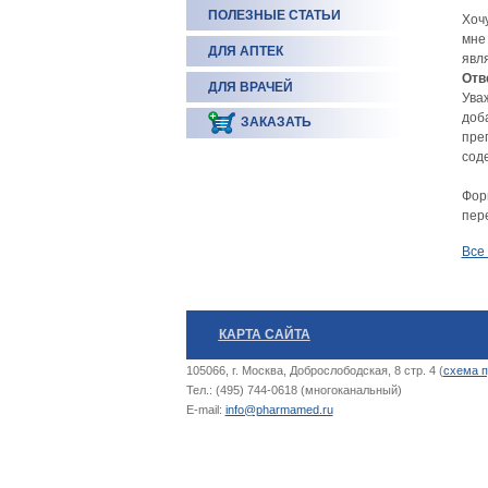
ПОЛЕЗНЫЕ СТАТЬИ
Хоч
мне
ДЛЯ АПТЕК
явл
Отв
ДЛЯ ВРАЧЕЙ
Ува
доба
ЗАКАЗАТЬ
пре
соде
Фор
пер
Все
КАРТА САЙТА
105066, г. Москва, Доброслободская, 8 стр. 4 (
схема п
Тел.: (495) 744-0618 (многоканальный)
E-mail:
info@pharmamed.ru