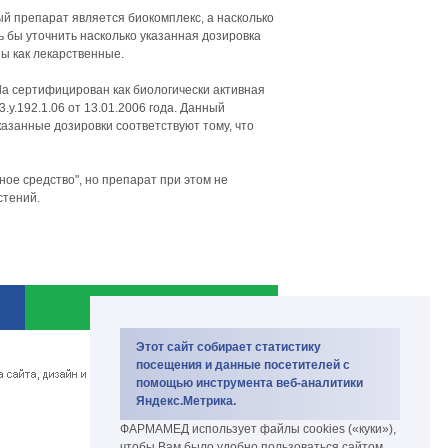
ый препарат является биокомплекс, а насколько
 бы уточнить насколько указанная дозировка
ы как лекарственные.
a сертифицирован как биологически активная
.у.192.1.06 от 13.01.2006 года. Данный
азанные дозировки соответствуют тому, что
ное средство", но препарат при этом не
стений.
Copyright PharmaMed 2007-2026.
Этот сайт собирает статистику
биокомплекс и биодобавки
посещения и данные посетителей с
помощью инструмента веб-аналитики
Яндекс.Метрика.
ФАРМАМЕД использует файлы cookies («куки»),
чтобы Вам было удобно пользоваться сайтом