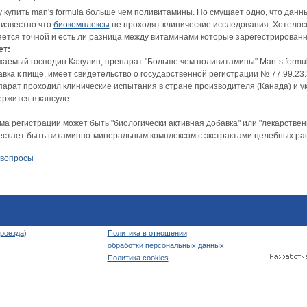
у купить man's formula больше чем поливитамины. Но смущает одно, что данн
 известно что
биокомплексы
не проходят клинические исследования. Хотелось
яется точной и есть ли разница между витаминами которые зарегестрированн
ет:
жаемый господин Казулин, препарат "Больше чем поливитамины" Man`s formul
вка к пище, имеет свидетельство о государственной регистрации № 77.99.23.3
парат проходил клинические испытания в стране производителя (Канада) и ук
ржится в капсуле.
ма регистрации может быть "биологически активная добавка" или "лекарствен
естает быть витаминно-минеральным комплексом с экстрактами целебных ра
 вопросы
роезда
)
Политика в отношении
обработки персональных данных
Политика cookies