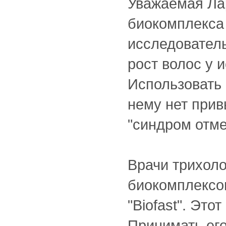
Уважаемая Ла
биокомплекса 
исследователь
рост волос у 
Использовать 
нему нет прив
"синдром отме
Врачи трихол
биокомплексо
"Biofast". Это
Принимать ег