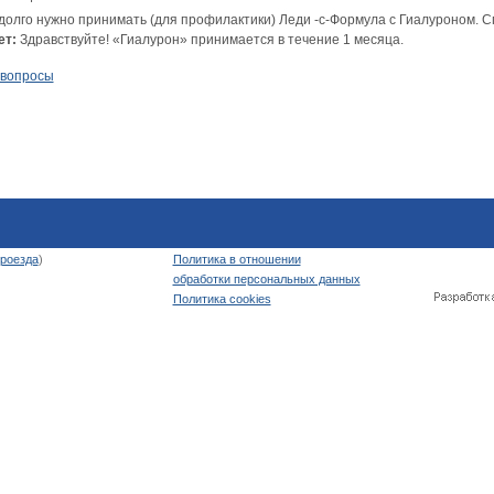
 долго нужно принимать (для профилактики) Леди -с-Формула с Гиалуроном. С
ет:
Здравствуйте! «Гиалурон» принимается в течение 1 месяца.
 вопросы
роезда
)
Политика в отношении
обработки персональных данных
Политика cookies