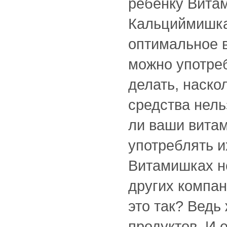
ребенку Витам
Кальциймишкам
оптимальное 
можно употре
делать, наско
средства нель
ли ваши вита
употреблять и
Витамишках не
других компан
это так? Ведь
продуктов. И 