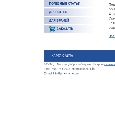
ПОЛЕЗНЫЕ СТАТЬИ
Под
сос
ДЛЯ АПТЕК
Отв
Ува
ДЛЯ ВРАЧЕЙ
не 
вол
ЗАКАЗАТЬ
Все
КАРТА САЙТА
105066, г. Москва, Доброслободская, 8 стр. 4 (
схема п
Тел.: (495) 744-0618 (многоканальный)
E-mail:
info@pharmamed.ru