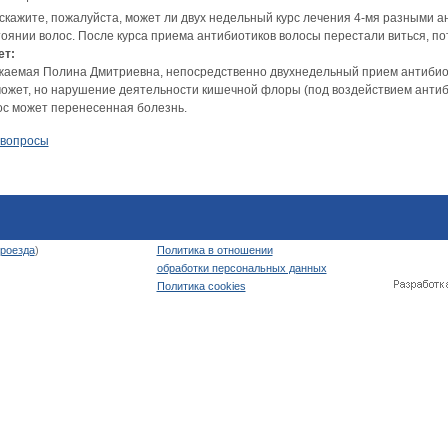
скажите, пожалуйста, может ли двух недельный курс лечения 4-мя разными а
тоянии волос. После курса приема антибиотиков волосы перестали виться, п
ет:
жаемая Полина Дмитриевна, непосредственно двухнедельный прием антибиоти
может, но нарушение деятельности кишечной флоры (под воздействием антиб
ос может перенесенная болезнь.
 вопросы
роезда
)
Политика в отношении
обработки персональных данных
Политика cookies