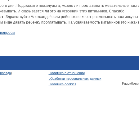
рого дня. Подскажите пожалуйста, можно ли проглатывать жевательные пасти
евывать. И сказывается ли это на усвоении этих витаминов. Спасибо.
ет:
Здравствуйте Александр! если ребенок не хочет разжевывать пастилку вы 
м виде давать ребенку проглатывать. На усваиваемость витаминов это никак 
 вопросы
роезда
)
Политика в отношении
обработки персональных данных
Политика cookies