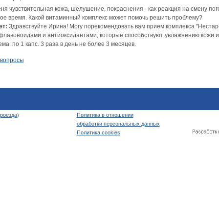
ня чувствительная кожа, шелушение, покраснения - как реакция на смену пог
гое время. Какой витаминный комплекс может помочь решить проблему?
ет:
Здравствуйте Ирина! Могу порекомендовать вам прием комплекса "Нестар
флавоноидами и антиоксидантами, которые способствуют увлажнению кожи и 
ма: по 1 капс. 3 раза в день не более 3 месяцев.
 вопросы
роезда
)
Политика в отношении
обработки персональных данных
Политика cookies