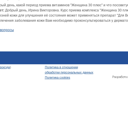
рый день, какой период приема витаминов "Женщина 30 плюс" и что посовету
ет:
Добрый день, Ирина Викторовна. Курс приема комплекса "Женщина 30 плюс
езней кожи для улучшения её состояния может применяться препарат "Для В
 лечения заболевания кожи Вам необходимо проконсультироваться у дермато
 вопросы
роезда
)
Политика в отношении
обработки персональных данных
Политика cookies