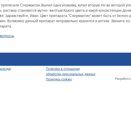
прописали Спермактин.Выпил одну упаковку, купил вторую.Но во воторой упак
ы, раствор становится мутно- желтым.Какого цвета и какой консистенции до
ет:
Здравствуйте, Иван. Цвет препарата "Спермактин" может быть от белого д
жен. Возможно данный препарат неправильно хранился в аптеке. Звоните по 
парата.
 вопросы
роезда
)
Политика в отношении
обработки персональных данных
Политика cookies