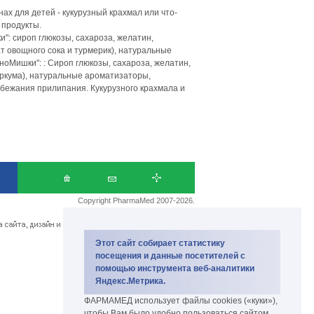
нах для детей - кукурузный крахмал или что-
 продукты.
: сироп глюкозы, сахароза, желатин,
т овощного сока и турмерик), натуральные
оМишки": : Сироп глюкозы, сахароза, желатин,
уркума), натуральные ароматизаторы,
збежания прилипания. Кукурузного крахмала и
Copyright PharmaMed 2007-2026.
биокомплекс и биодобавки
Этот сайт собирает статистику
посещения и данные посетителей с
помощью инструмента веб-аналитики
Яндекс.Метрика.
ФАРМАМЕД использует файлы cookies («куки»),
чтобы Вам было удобно пользоваться сайтом