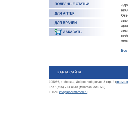
ПОЛЕЗНЫЕ СТАТЬИ
Здра
ниб
ДЛЯ АПТЕК
Отв
лим
ДЛЯ ВРАЧЕЙ
аро
лим
ЗАКАЗАТЬ
неб
яичн
Все
КАРТА САЙТА
105066, г. Москва, Доброслободская, 8 стр. 4 (
схема п
Тел.: (495) 744-0618 (многоканальный)
E-mail:
info@pharmamed.ru