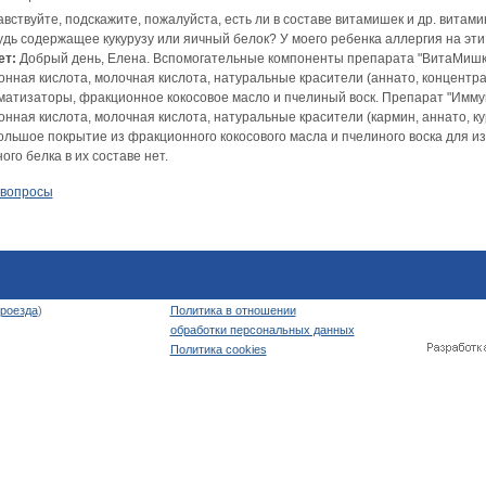
вствуйте, подскажите, пожалуйста, есть ли в составе витамишек и др. витами
удь содержащее кукурузу или яичный белок? У моего ребенка аллергия на эти
ет:
Добрый день, Елена. Вспомогательные компоненты препарата "ВитаМишки"
онная кислота, молочная кислота, натуральные красители (аннато, концентра
матизаторы, фракционное кокосовое масло и пчелиный воск. Препарат "Иммун
онная кислота, молочная кислота, натуральные красители (кармин, аннато, к
ольшое покрытие из фракционного кокосового масла и пчелиного воска для и
ого белка в их составе нет.
 вопросы
роезда
)
Политика в отношении
обработки персональных данных
Политика cookies