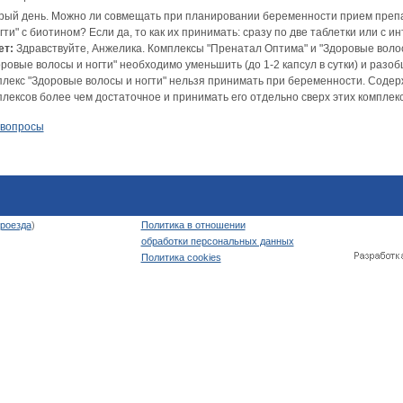
рый день. Можно ли совмещать при планировании беременности прием препа
гти" с биотином? Если да, то как их принимать: сразу по две таблетки или с 
ет:
Здравствуйте, Анжелика. Комплексы "Пренатал Оптима" и "Здоровые волосы
ровые волосы и ногти" необходимо уменьшить (до 1-2 капсул в сутки) и разо
плекс "Здоровые волосы и ногти" нельзя принимать при беременности. Содер
плексов более чем достаточное и принимать его отдельно сверх этих комплек
 вопросы
роезда
)
Политика в отношении
обработки персональных данных
Политика cookies