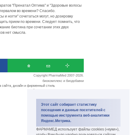
ратов "Пренатал Оптима" и "Здоровые волосы
интервалом во времени? Спасибо.
 и ногти" сочетаться могут, но дозировку
бщить прием по времени. Следует помнить, что
жание биотина при сочетании этих двух
сов нет смысла.
Copyright PharmaMed 2007-2026.
биокомплекс и биодобавки
Этот сайт собирает статистику
посещения и данные посетителей с
помощью инструмента веб-аналитики
Яндекс.Метрика.
ФАРМАМЕД использует файлы cookies («куки»),
чтобы Вам было удобно пользоваться сайтом