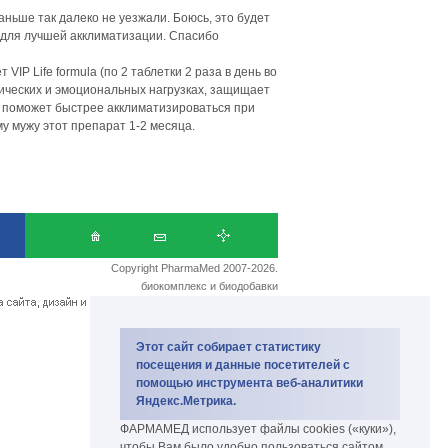
ньше так далеко не уезжали. Боюсь, это будет
 для лучшей акклиматизации. Спасибо
P Life formula (по 2 таблетки 2 раза в день во
ческих и эмоциональных нагрузках, защищает
, поможет быстрее акклиматизироваться при
у мужу этот препарат 1-2 месяца.
Copyright PharmaMed 2007-2026.
биокомплекс и биодобавки
Этот сайт собирает статистику
посещения и данные посетителей с
помощью инструмента веб-аналитики
Яндекс.Метрика.
ФАРМАМЕД использует файлы cookies («куки»),
чтобы Вам было удобно пользоваться сайтом