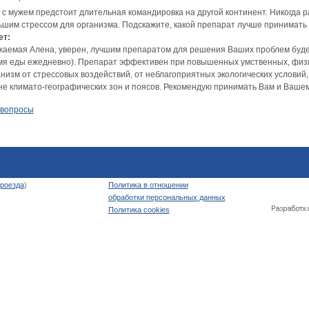
 с мужем предстоит длительная командировка на другой континент. Никогда ра
ьшим стрессом для организма. Подскажите, какой препарат лучше принимать
ет:
аемая Алена, уверен, лучшим препаратом для решения Ваших проблем будет VI
мя еды ежедневно). Препарат эффективен при повышенных умственных, физи
анизм от стрессовых воздействий, от неблагоприятных экологических условий
не климато-географических зон и поясов. Рекомендую принимать Вам и Вашем
 вопросы
роезда
)
Политика в отношении
обработки персональных данных
Политика cookies