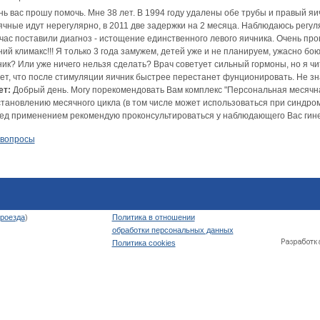
ь вас прошу помочь. Мне 38 лет. В 1994 году удалены обе трубы и правый яи
ячные идут нерегулярно, в 2011 две задержки на 2 месяца. Наблюдаюсь рег
ас поставили диагноз - истощение единственного левого яичника. Очень прош
ий климакс!!! Я только 3 года замужем, детей уже и не планируем, ужасно б
ик? Или уже ничего нельзя сделать? Врач советует сильный гормоны, но я чи
т, что после стимуляции яичник быстрее перестанет фунционировать. Не знаю
ет:
Добрый день. Могу порекомендовать Вам комплекс "Персональная месячн
тановлению месячного цикла (в том числе может использоваться при синдроме
ед применением рекомендую проконсультироваться у наблюдающего Вас гинек
 вопросы
роезда
)
Политика в отношении
обработки персональных данных
Политика cookies