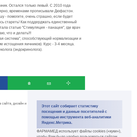
чник. Остался только левый. С 2010 года
улярно, временами прописывали Дюфастон.
у - помогите, очень страшно, если будет
оюсь стареть! Как поддерджать единственный
тала статью "Стимуляция - панацея", где врач
, что и делать!!!
ая система", способствующий нормализации и
 истощения яичников). Курс - 3-4 месяца.
олога (эндокринолога).
Copyright PharmaMed 2007-2026.
биокомплекс и биодобавки
Этот сайт собирает статистику
посещения и данные посетителей с
помощью инструмента веб-аналитики
Яндекс.Метрика.
ФАРМАМЕД использует файлы cookies («куки»),
чтобы Вам было удобно пользоваться сайтом