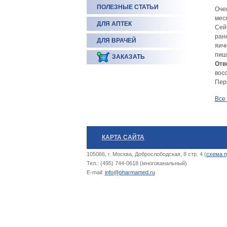
ПОЛЕЗНЫЕ СТАТЬИ
Очен
мес
ДЛЯ АПТЕК
Сейч
ранн
ДЛЯ ВРАЧЕЙ
яичн
пише
ЗАКАЗАТЬ
Отв
восс
Пер
Все
КАРТА САЙТА
105066, г. Москва, Доброслободская, 8 стр. 4 (
схема п
Тел.: (495) 744-0618 (многоканальный)
E-mail:
info@pharmamed.ru