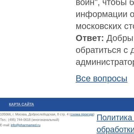
войн", чтобы 
информации о 
московских ст
Ответ:
Добрый
обратиться с
администрато
Все вопросы
КАРТА САЙТА
105066, г. Москва, Доброслободская, 8 стр. 4 (
схема проезда
)
Политика
Тел.: (495) 744-0618 (многоканальный)
E-mail:
info@pharmamed.ru
обработк