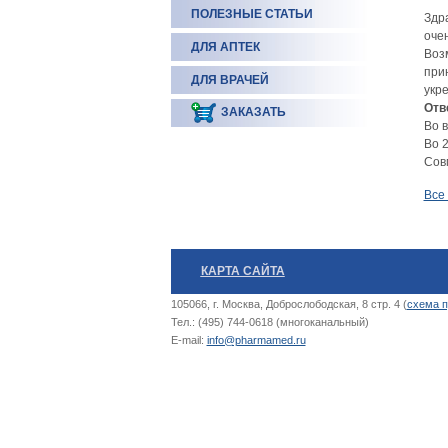
ПОЛЕЗНЫЕ СТАТЬИ
Здр
оче
ДЛЯ АПТЕК
Воз
при
ДЛЯ ВРАЧЕЙ
укр
Отв
ЗАКАЗАТЬ
Во в
Во 2
Сов
Все
КАРТА САЙТА
105066, г. Москва, Доброслободская, 8 стр. 4 (
схема п
Тел.: (495) 744-0618 (многоканальный)
E-mail:
info@pharmamed.ru