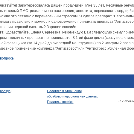
авствуйте! Заинтересовалась Вашей продукцией. Мне 35 лет, месячные регуля
нь тяжелый ПМС: резкая смена настроения, аппетита, нервозность, сердцеби
можно это связано с перенесенным стрессом. Я купила препарат "Персональна
нимать правильно и можно ли одновременно принимать препарат "Антистресс
епления нервной системы? Заранее спасибо.
ет:
Здравствуйте, Елена Сергеевна. Рекомендую Вам следующую схему приём
ремя месячных препарат не принимаете. В 1-ой фазе цикла (сразу после меся
-ой фазе цикла (за 14 дней до очередной менструации) по 2 капсулы 2 раза в 
местное применение комплекса "Антистресс" или "Антистресс Усиленная форм
 вопросы
роезда
)
Политика в отношении
обработки персональных данных
Политика cookies