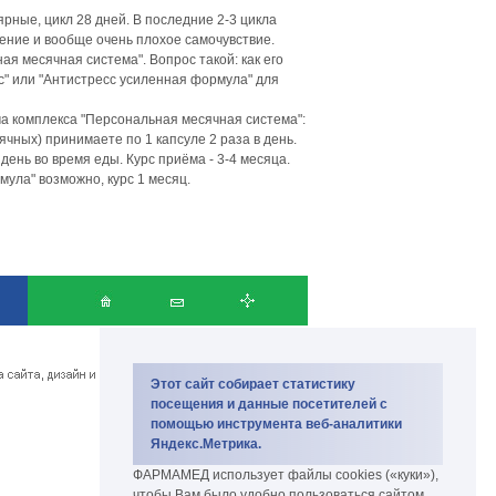
рные, цикл 28 дней. В последние 2-3 цикла
ение и вообще очень плохое самочувствие.
я месячная система". Вопрос такой: как его
" или "Антистресс усиленная формула" для
а комплекса "Персональная месячная система":
чных) принимаете по 1 капсуле 2 раза в день.
день во время еды. Курс приёма - 3-4 месяца.
ула" возможно, курс 1 месяц.
Copyright PharmaMed 2007-2026.
биокомплекс и биодобавки
Этот сайт собирает статистику
посещения и данные посетителей с
помощью инструмента веб-аналитики
Яндекс.Метрика.
ФАРМАМЕД использует файлы cookies («куки»),
чтобы Вам было удобно пользоваться сайтом