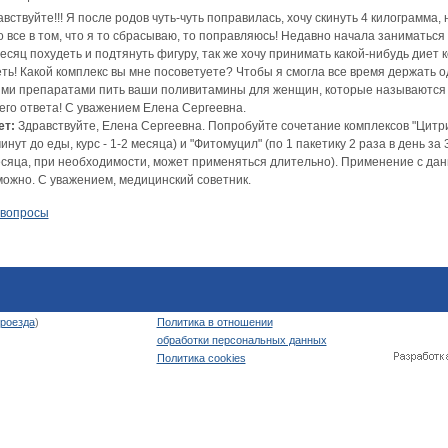
вствуйте!!! Я после родов чуть-чуть поправилась, хочу скинуть 4 килограмма,
 все в том, что я то сбрасываю, то поправляюсь! Недавно начала заниматься
есяц похудеть и подтянуть фигуру, так же хочу принимать какой-нибудь диет 
ть! Какой комплекс вы мне посоветуете? Чтобы я смогла все время держать о
ими препаратами пить ваши поливитамины для женщин, которые называются 
его ответа! С уважением Елена Сергеевна.
ет:
Здравствуйте, Елена Сергеевна. Попробуйте сочетание комплексов "Цитрима
инут до еды, курс - 1-2 месяца) и "Фитомуцил" (по 1 пакетику 2 раза в день за
есяца, при необходимости, может применяться длительно). Применение с да
можно. С уважением, медицинский советник.
 вопросы
роезда
)
Политика в отношении
обработки персональных данных
Политика cookies