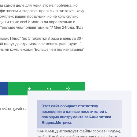
 на самом деле для меня это не проблема, но
 фитнесом и стараюсь правильно питаться, хочу
комплекс вашей продукции, но не хочу сильно
дин и то же вес! И можно ли параллельно с
"Больше чем поливитамины"? Мне 24года. Жду
кс Плюс" (по 1 таблетке 3 раза в день за 30 -
 30 минут до еды, можно заменить ужин, курс - 1-
нными комплексами "Больше чем поливитамины"
Copyright PharmaMed 2007-2026.
биокомплекс и биодобавки
Этот сайт собирает статистику
посещения и данные посетителей с
помощью инструмента веб-аналитики
Яндекс.Метрика.
ФАРМАМЕД использует файлы cookies («куки»),
чтобы Вам было удобно пользоваться сайтом