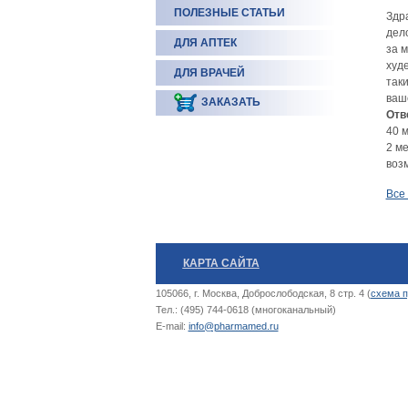
ПОЛЕЗНЫЕ СТАТЬИ
Здра
дело
ДЛЯ АПТЕК
за м
худе
ДЛЯ ВРАЧЕЙ
так
ваш
ЗАКАЗАТЬ
Отв
40 м
2 м
воз
Все
КАРТА САЙТА
105066, г. Москва, Доброслободская, 8 стр. 4 (
схема п
Тел.: (495) 744-0618 (многоканальный)
E-mail:
info@pharmamed.ru