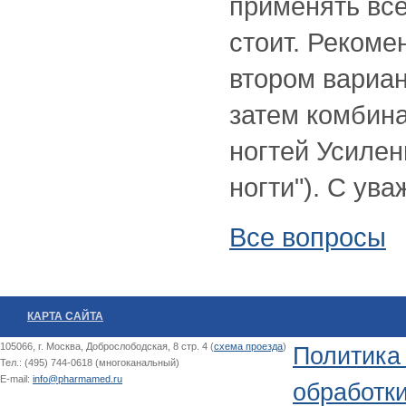
применять вс
стоит. Рекоме
втором вариан
затем комбина
ногтей Усилен
ногти"). С ув
Все вопросы
КАРТА САЙТА
105066, г. Москва, Доброслободская, 8 стр. 4 (
схема проезда
)
Политика
Тел.: (495) 744-0618 (многоканальный)
E-mail:
info@pharmamed.ru
обработк