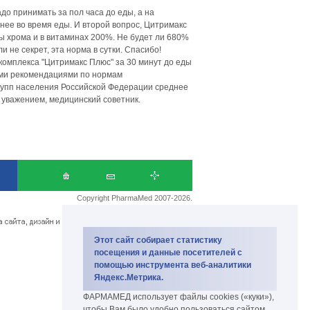
до принимать за пол часа до еды, а на
бнее во время еды. И второй вопрос, Цитримакс
ы хрома и в витаминах 200%. Не будет ли 680%
не секрет, эта норма в сутки. Спасибо!
омплекса "Цитримакс Плюс" за 30 минут до еды
кими рекомендациями по нормам
рупп населения Российской Федерации среднее
 уважением, медицинский советник.
Copyright PharmaMed 2007-2026.
биокомплекс и биодобавки
Этот сайт собирает статистику
посещения и данные посетителей с
помощью инструмента веб-аналитики
Яндекс.Метрика.
ФАРМАМЕД использует файлы cookies («куки»),
чтобы Вам было удобно пользоваться сайтом