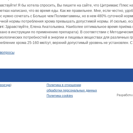
вствуйте! Я бы хотела спросить, Вы пишете на сайте, что Цитримакс Плюс на
етках написано, что во время еды. Как же правильнее. Мне, если честно, удо
с нужно сочетать с Больше чем Поливитамины, но в нем 480% суточной норм
очной нормы потребления хрома превышать допустимой нормы. И сколько, если 
ет:
Здравствуйте, Елена Анатольевна. Наиболее оптимальное время приёма к
азано в инструкции по применению препарата). В соответствии с Методичес
иологических потребностей в энергии и пищевых веществах для различных г
ребление хрома 25-160 мкг/сут, верхний допустимый уровень не установлен. С
 вопросы
роезда
)
Политика в отношении
обработки персональных данных
Политика cookies