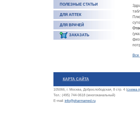
ПОЛЕЗНЫЕ СТАТЬИ
Здра
табл
ДЛЯ АПТЕК
Плю
сут
ДЛЯ ВРАЧЕЙ
Отв
(ук
ЗАКАЗАТЬ
физ
пот
Все
КАРТА САЙТА
105066, г. Москва, Доброслободская, 8 стр. 4 (
схема п
Тел.: (495) 744-0618 (многоканальный)
E-mail:
info@pharmamed.ru