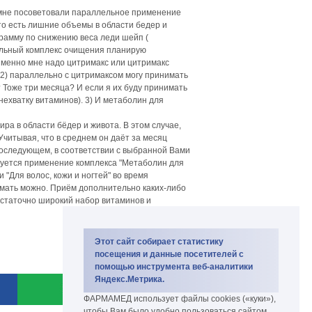
ы мне посоветовали параллельное применение
что есть лишние объемы в области бедер и
ограмму по снижению веса леди шейп (
дельный комплекс очищения планирую
 именно мне надо цитримакс или цитримакс
 2) параллельно с цитримаксом могу принимать
 Тоже три месяца? И если я их буду принимать
ехватку витаминов). 3) И метаболин для
ра в области бёдер и живота. В этом случае,
читывая, что в среднем он даёт за месяц
В последующем, в соответствии с выбранной Вами
дуется применение комплекса "Метаболин для
"Для волос, кожи и ногтей" во время
мать можно. Приём дополнительно каких-либо
достаточно широкий набор витаминов и
Этот сайт собирает статистику
посещения и данные посетителей с
помощью инструмента веб-аналитики
Яндекс.Метрика.
ФАРМАМЕД использует файлы cookies («куки»),
чтобы Вам было удобно пользоваться сайтом