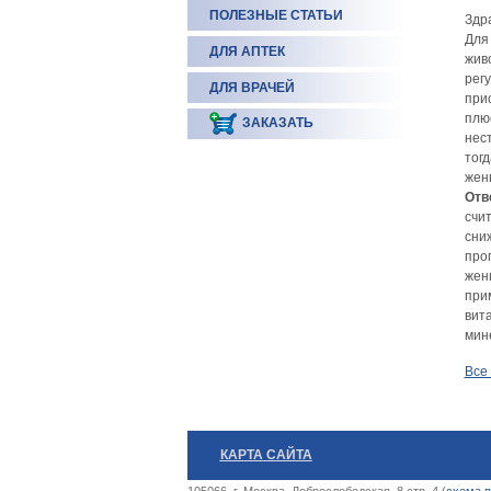
ПОЛЕЗНЫЕ СТАТЬИ
Здр
Для
ДЛЯ АПТЕК
живо
рег
ДЛЯ ВРАЧЕЙ
при
плю
ЗАКАЗАТЬ
нес
тог
жен
Отв
счи
сниж
про
женщ
при
вит
мин
Все
КАРТА САЙТА