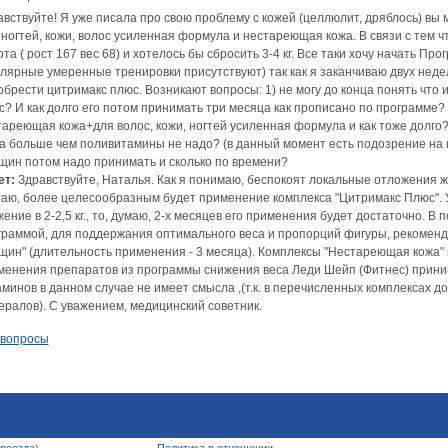
авствуйте! Я уже писала про свою проблему с кожей (целлюлит, дряблось) в
 ногтей, кожи, волос усиленная формула и нестареющая кожа. В связи с тем 
та ( рост 167 вес 68) и хотелось бы сбросить 3-4 кг. Все таки хочу начать Пр
улярные умеренные тренировки присутствуют) так как я заканчиваю двух не
обрести цитримакс плюс. Возникают вопросы: 1) не могу до конца понять что
с? И как долго его потом принимать три месяца как прописано по программе?
тареющая кожа+для волос, кожи, ногтей усиленная формула и как тоже долго?
да больше чем поливитамины не надо? (в данный момент есть подозрение на н
щин потом надо принимать и сколько по времени?
ет:
Здравствуйте, Наталья. Как я понимаю, беспокоят локальные отложения жи
таю, более целесообразным будет применение комплекса "Цитримакс Плюс". У
ение в 2-2,5 кг., то, думаю, 2-х месяцев его применения будет достаточно. 
граммой, для поддержания оптимального веса и пропорций фигуры, рекомен
ин" (длительность применения - 3 месяца). Комплексы "Нестареющая кожа" и 
менения препаратов из программы снижения веса Леди Шейп (Фитнес) прини
аминов в данном случае не имеет смысла ,(т.к. в перечисленных комплексах 
ералов). С уважением, медицинский советник.
 вопросы