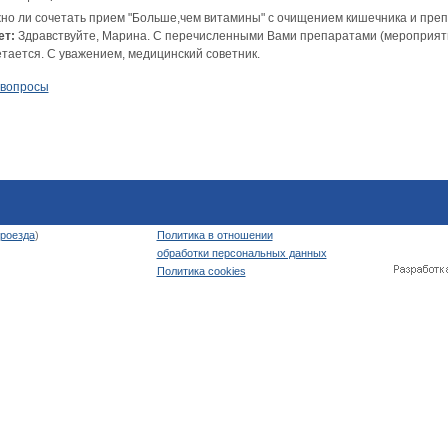
но ли сочетать прием "Больше,чем витамины" с очищением кишечника и препа
ет:
Здравствуйте, Марина. С перечисленными Вами препаратами (мероприяти
етается. С уважением, медицинский советник.
 вопросы
роезда
)
Политика в отношении
обработки персональных данных
Политика cookies