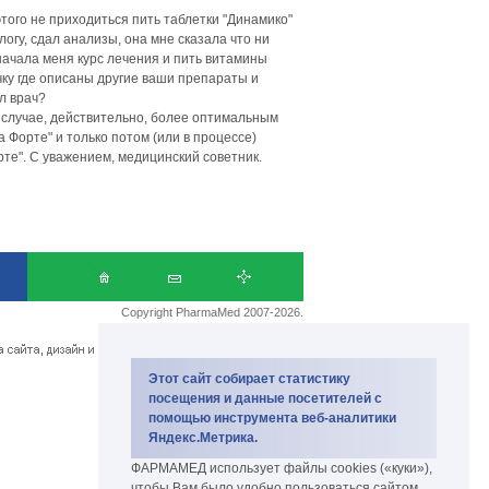
 этого не приходиться пить таблетки "Динамико"
логу, сдал анализы, она мне сказала что ни
начала меня курс лечения и пить витамины
чку где описаны другие ваши препараты и
л врач?
 случае, действительно, более оптимальным
Форте" и только потом (или в процессе)
те". С уважением, медицинский советник.
Copyright PharmaMed 2007-2026.
биокомплекс и биодобавки
Этот сайт собирает статистику
посещения и данные посетителей с
помощью инструмента веб-аналитики
Яндекс.Метрика.
ФАРМАМЕД использует файлы cookies («куки»),
чтобы Вам было удобно пользоваться сайтом