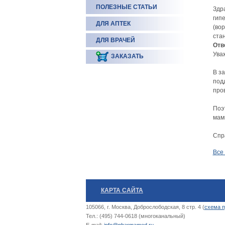
ПОЛЕЗНЫЕ СТАТЬИ
Здр
гип
ДЛЯ АПТЕК
(вор
ста
ДЛЯ ВРАЧЕЙ
Отв
Ува
ЗАКАЗАТЬ
В з
под
про
Поэ
мам
Спр
Все
КАРТА САЙТА
105066, г. Москва, Доброслободская, 8 стр. 4 (
схема п
Тел.: (495) 744-0618 (многоканальный)