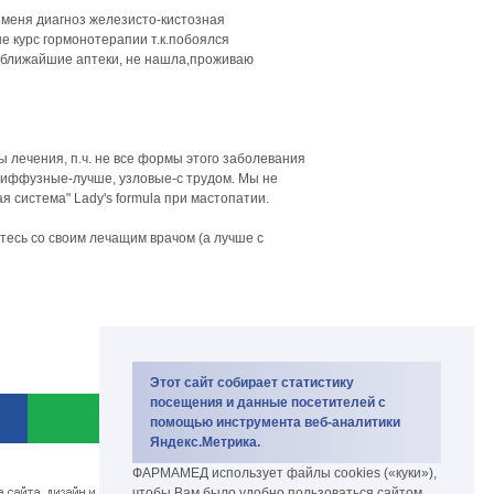
У меня диагноз железисто-кистозная
е курс гормонотерапии т.к.побоялся
 в ближайшие аптеки, не нашла,проживаю
лечения, п.ч. не все формы этого заболевания
диффузные-лучше, узловые-с трудом. Мы не
 система" Lady's formula при мастопатии.
есь со своим лечащим врачом (а лучше с
Этот сайт собирает статистику
посещения и данные посетителей с
помощью инструмента веб-аналитики
Яндекс.Метрика.
Copyright PharmaMed 2007-2026.
ФАРМАМЕД использует файлы cookies («куки»),
биокомплекс и биодобавки
чтобы Вам было удобно пользоваться сайтом