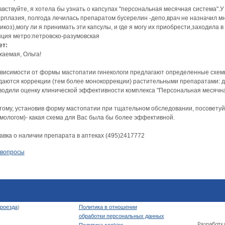
авствуйте, я хотела бы узнать о капсулах "персональная месячная система".
ерплазия, полгода лечилась препаратом бусерелин -депо,врач не назначил мн
икоз),могу ли я принимать эти капсулы, и где я могу их приобрести,заходила
нция метро:петровско-разумовская
ет:
жаемая, Ольга!
ависимости от формы мастопатии гинекологи предлагают определенные схемы 
даются коррекции (тем более монокоррекции) растительными препаратами: 
водили оценку клинической эффективности комплекса "Персональная месячная
тому, установив форму мастопатии при тщательном обследовании, посоветуйт
мологом)- какая схема для Вас была бы более эффективной.
авка о наличии препарата в аптеках (495)2417772
 вопросы
роезда
)
Политика в отношении
обработки персональных данных