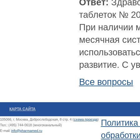
Ответ:
Здравс
таблеток № 2
При наличии 
месячная сис
использоватьс
развитие. С у
Все вопросы
КАРТА САЙТА
105066, г. Москва, Доброслободская, 8 стр. 4 (
схема проезда
)
Политика
Тел.: (495) 744-0618 (многоканальный)
E-mail:
info@pharmamed.ru
обработк