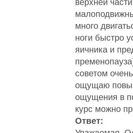
верхней части
малоподвижный
много двигать
ноги быстро у
яичника и пр
пременопауза
советом очень
ощущаю повыш
ощущения в по
курс можно пр
Ответ:
Уважаемая, Ол