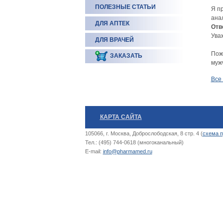
ПОЛЕЗНЫЕ СТАТЬИ
Я п
ана
ДЛЯ АПТЕК
Отв
Ува
ДЛЯ ВРАЧЕЙ
Пожа
ЗАКАЗАТЬ
мужч
Все
КАРТА САЙТА
105066, г. Москва, Доброслободская, 8 стр. 4 (
схема п
Тел.: (495) 744-0618 (многоканальный)
E-mail:
info@pharmamed.ru