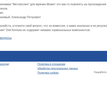
ринимаю "Метаболин" для мужчин.Может это как-то повлеять на прохождения 
лизов.
ет:
жаемый, Александр Петрович!
луйста, уточните свой вопрос, что за комиссия, о каких анализах и их резу
ин" Diet formula не содержит никаких гормональных компонентов.
 вопросы
роезда
)
Политика в отношении
обработки персональных данных
Политика cookies