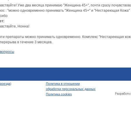
авствуйте! Уже два месяца принимаю "Женщина 45+", почти сразу почувств
рос : "можно одновременно принимать "Женщина 45+" и "Нестареющая Кожа" ,
сибо
ет:
авствуйте, Нонна!
 эти препараты можно принимать одновременно. Комплекс "Нестареющая кожа
 перерыва в течение 3 месяцев.
 вопросы
роезда
)
Политика в отношении
обработки персональных данных
Политика cookies