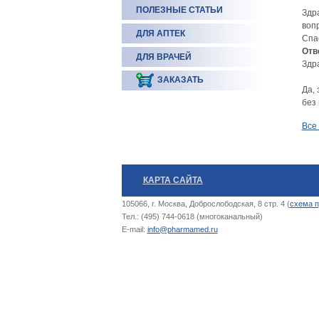
ПОЛЕЗНЫЕ СТАТЬИ
Здр
воп
ДЛЯ АПТЕК
Спа
Отв
ДЛЯ ВРАЧЕЙ
Здр
ЗАКАЗАТЬ
Да,
без
Все
КАРТА САЙТА
105066, г. Москва, Доброслободская, 8 стр. 4 (
схема п
Тел.: (495) 744-0618 (многоканальный)
E-mail:
info@pharmamed.ru