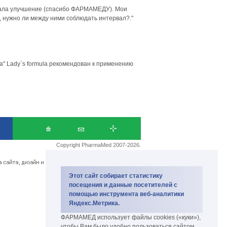
овала улучшение (спасибо ФАРМАМЕДУ). Мои
 нужно ли между ними соблюдать интервал?."
" Lady`s formula рекомендован к применению
Copyright PharmaMed 2007-2026.
биокомплекс и биодобавки
Этот сайт собирает статистику
посещения и данные посетителей с
помощью инструмента веб-аналитики
Яндекс.Метрика.
ФАРМАМЕД использует файлы cookies («куки»),
чтобы Вам было удобно пользоваться сайтом