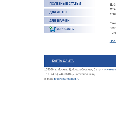
ПОЛЕЗНЫЕ СТАТЬИ
Доб
Отв
ДЛЯ АПТЕК
Ува
ДЛЯ ВРАЧЕЙ
Сожа
возо
ЗАКАЗАТЬ
поин
Все
КАРТА САЙТА
105066, г. Москва, Доброслободская, 8 стр. 4 (
схема п
Тел.: (495) 744-0618 (многоканальный)
E-mail:
info@pharmamed.ru