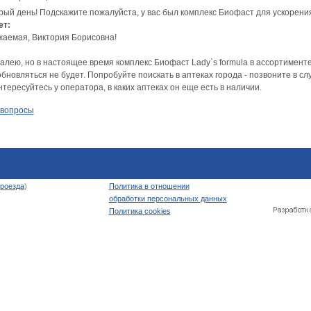
рый день! Подскажите пожалуйста, у вас был комплекс Биофаст для ускорения
ет:
жаемая, Виктория Борисовна!
лею, но в настоящее время комплекс Биофаст Lady`s formula в ассортименте 
бновляться не будет. Попробуйте поискать в аптеках города - позвоните в слу
тересуйтесь у оператора, в каких аптеках он еще есть в наличии.
 вопросы
роезда
)
Политика в отношении
обработки персональных данных
Политика cookies