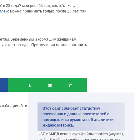
 23 года? мой рост 162см, вес 57кг, хочу
плекс
можно принимать только после 25 лет, так
о детям, беременным и кормящим женщинам.
 хватает на курс. При желании можно повторить
Copyright PharmaMed 2007-2026.
биокомплекс и биодобавки
Этот сайт собирает статистику
посещения и данные посетителей с
помощью инструмента веб-аналитики
Яндекс.Метрика.
ФАРМАМЕД использует файлы cookies («куки»),
чтобы Вам было удобно пользоваться сайтом