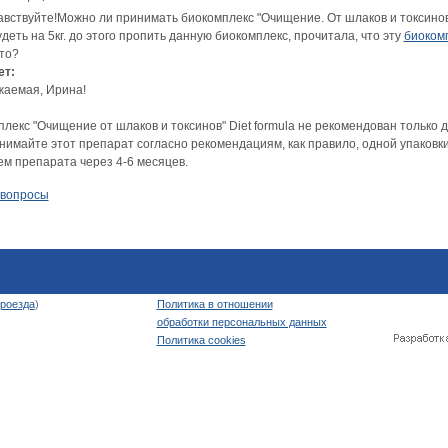
вствуйте!Можно ли принимать биокомплекс "Очищение. От шлаков и токсинов" в
деть на 5кг. до этого пропить данную биокомплекс, прочитала, что эту
биоком
это?
ет:
жаемая, Ирина!
плекс "Очищение от шлаков и токсинов" Diet formula не рекомендован тольк
нимайте этот препарат согласно рекомендациям, как правило, одной упаковки
ем препарата через 4-6 месяцев.
 вопросы
роезда
)
Политика в отношении
обработки персональных данных
Политика cookies