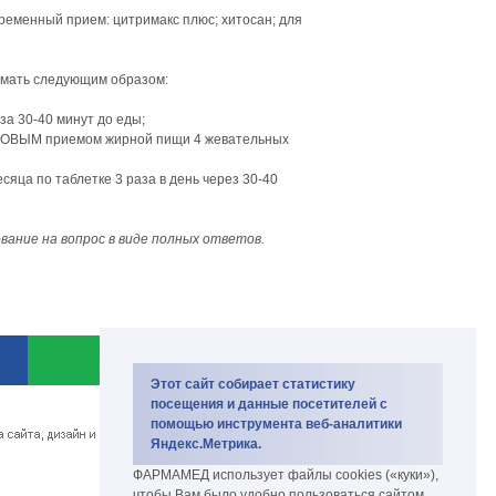
ременный прием: цитримакс плюс; хитосан; для
имать следующим образом:
 за 30-40 минут до еды;
АНОВЫМ приемом жирной пищи 4 жевательных
сяца по таблетке 3 раза в день через 30-40
вание на вопрос в виде полных ответов.
Этот сайт собирает статистику
Copyright PharmaMed 2007-2026.
посещения и данные посетителей с
биокомплекс и биодобавки
помощью инструмента веб-аналитики
Яндекс.Метрика.
ФАРМАМЕД использует файлы cookies («куки»),
чтобы Вам было удобно пользоваться сайтом