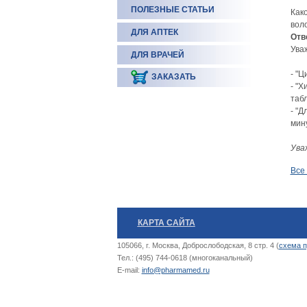
ПОЛЕЗНЫЕ СТАТЬИ
Как
вол
ДЛЯ АПТЕК
Отв
Ува
ДЛЯ ВРАЧЕЙ
- "Ц
ЗАКАЗАТЬ
- "
табл
- "Д
мин
Ува
Все
КАРТА САЙТА
105066, г. Москва, Доброслободская, 8 стр. 4 (
схема п
Тел.: (495) 744-0618 (многоканальный)
E-mail:
info@pharmamed.ru