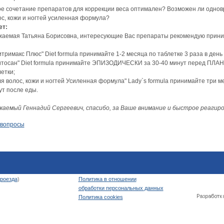
ое сочетание препаратов для коррекции веса оптимален? Возможен ли однов
ос, кожи и ногтей усиленная формула?
ет:
жаемая Татьяна Борисовна, интересующие Вас препараты рекомендую прин
итримакс Плюс" Diet formula принимайте 1-2 месяца по таблетке 3 раза в день
Хитосан" Diet formula принимайте ЭПИЗОДИЧЕСКИ за 30-40 минут перед ПЛ
етки;
ля волос, кожи и ногтей Усиленная формула" Lady`s formula принимайте три ме
ут после еды.
жаемый Геннадий Сергеевич, спасибо, за Ваше внимание и быстрое реагиро
 вопросы
роезда
)
Политика в отношении
обработки персональных данных
Политика cookies