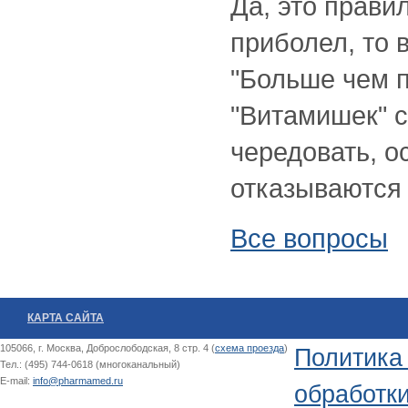
Да, это прави
приболел, то 
"Больше чем 
"Витамишек" 
чередовать, о
отказываются 
Все вопросы
КАРТА САЙТА
105066, г. Москва, Доброслободская, 8 стр. 4 (
схема проезда
)
Политика
Тел.: (495) 744-0618 (многоканальный)
E-mail:
info@pharmamed.ru
обработк