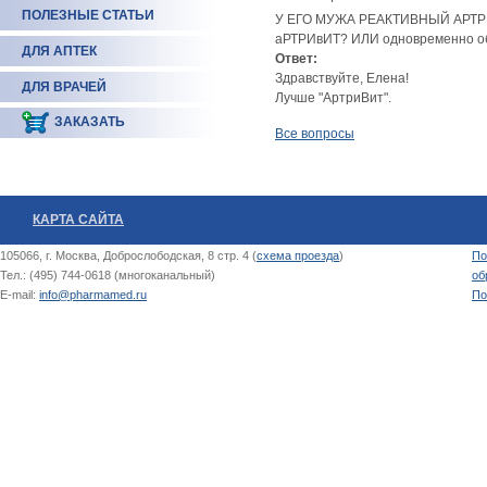
ПОЛЕЗНЫЕ СТАТЬИ
У ЕГО МУЖА РЕАКТИВНЫЙ АРТР
аРТРИвИТ? ИЛИ одновременно о
ДЛЯ АПТЕК
Ответ:
Здравствуйте, Елена!
ДЛЯ ВРАЧЕЙ
Лучше "АртриВит".
ЗАКАЗАТЬ
Все вопросы
КАРТА САЙТА
105066, г. Москва, Доброслободская, 8 стр. 4 (
схема проезда
)
По
Тел.: (495) 744-0618 (многоканальный)
об
E-mail:
info@pharmamed.ru
По