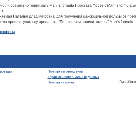
но ли совместно принимать Man~s formula Простата Форте с Man~s formula 
ет:
жаемая Наталья Владимировна, для получения максимальной пользы от препа
чала пропить упаковку препарата "Больше чем поливитамины" Man`s formula.
 вопросы
роезда
)
Политика в отношении
обработки персональных данных
Политика cookies