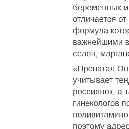
беременных и 
отличается от
формула кото
важнейшими ве
селен, маргане
«Пренатал Оп
учитывает те
россиянок, а 
гинекологов 
поливитамино
поэтому адрес