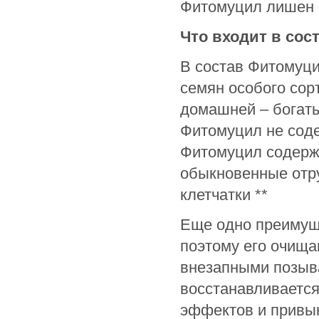
Фитомуцил лишен 
Что входит в со
В состав Фитомуци
семян особого сор
домашней – богат
Фитомуцил не соде
Фитомуцил содержи
обыкновенные отр
клетчатки **
Еще одно преимуще
поэтому его очищ
внезапными позыв
восстанавливается
эффектов и привык