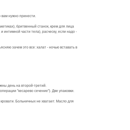
о вам нужно принести.
кетиках), бритвенный станок, крем для лица
 и интимной части тела), расческу, если надо -
ясняю зачем это все: халат - ночью вставать в
ужны день на второй-третий.
перации "кесарево сечение"). Две упаковки.
 кровати. Больничных не хватает. Масло для