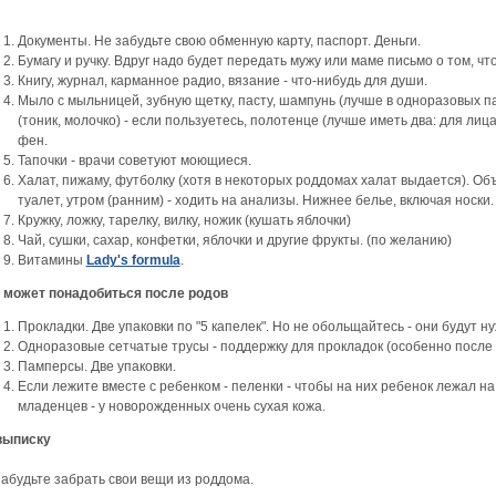
Документы. Не забудьте свою обменную карту, паспорт. Деньги.
Бумагу и ручку. Вдруг надо будет передать мужу или маме письмо о том, чт
Книгу, журнал, карманное радио, вязание - что-нибудь для души.
Мыло с мыльницей, зубную щетку, пасту, шампунь (лучше в одноразовых па
(тоник, молочко) - если пользуетесь, полотенце (лучше иметь два: для лица
фен.
Тапочки - врачи советуют моющиеся.
Халат, пижаму, футболку (хотя в некоторых роддомах халат выдается). Объ
туалет, утром (ранним) - ходить на анализы. Нижнее белье, включая носки.
Кружку, ложку, тарелку, вилку, ножик (кушать яблочки)
Чай, сушки, сахар, конфетки, яблочки и другие фрукты. (по желанию)
Витамины
Lady's formula
.
 может понадобиться после родов
Прокладки. Две упаковки по "5 капелек". Но не обольщайтесь - они будут н
Одноразовые сетчатые трусы - поддержку для прокладок (особенно после о
Памперсы. Две упаковки.
Если лежите вместе с ребенком - пеленки - чтобы на них ребенок лежал на
младенцев - у новорожденных очень сухая кожа.
выписку
забудьте забрать свои вещи из роддома.