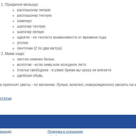
Приданое малышу:
распашонку легкую
распашонку теплую
памперс
шапочку теплую
шапочку легкую
одеяло - по теплоте взависимости от времени года.
уголок
ленточки (2 по два метра)
Маме надо:
чистое нижнее белье.
колготки - если зима или холодное лето
платье свободное - в узкие брюки вы сразу не влезете
удобную обувь.
а приносит цветы - по желанию. Лучше, конечно, новорожденного увозить на 
 статьи
роезда
)
Политика в отношении