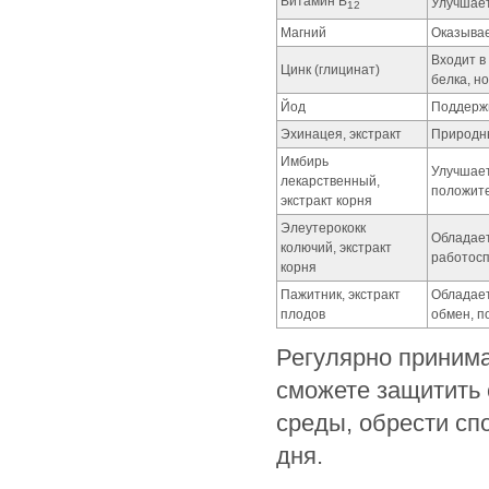
Витамин В
Улучшает
12
Магний
Оказывае
Входит в
Цинк (глицинат)
белка, н
Йод
Поддерж
Эхинацея, экстракт
Природн
Имбирь
Улучшает
лекарственный,
положите
экстракт корня
Элеутерококк
Обладает
колючий, экстракт
работосп
корня
Пажитник, экстракт
Обладает
плодов
обмен, 
Регулярно приним
сможете защитить 
среды, обрести спо
дня.