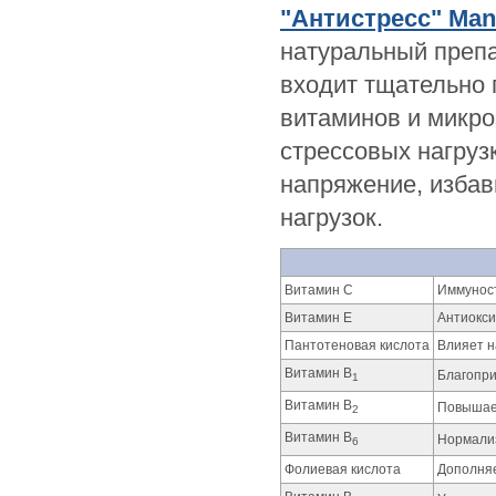
"Антистресс"
Man
натуральный препа
входит тщательно
витаминов и микро
стрессовых нагруз
напряжение, избав
нагрузок.
Витамин С
Иммуност
Витамин Е
Антиокси
Пантотеновая кислота
Влияет н
Витамин В
Благопри
1
Витамин В
Повышает
2
Витамин В
Нормализ
6
Фолиевая кислота
Дополняе