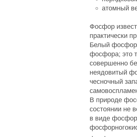
атомный ве
Фосфор извест
практически п
Белый фосфор 
фосфора; это 
совершенно бе
неядовитый фо
чесночный запа
самовоспламеня
В природе фос
состоянии не в
в виде фосфор
фосфорногокис