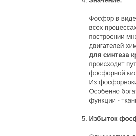
Значение:
Фосфор в виде
всех процессах
построении мн
двигателей хи
для синтеза к
происходит пу
фосфорной ки
Из фосфорноки
Особенно бога
функции - ткан
Избыток фосф