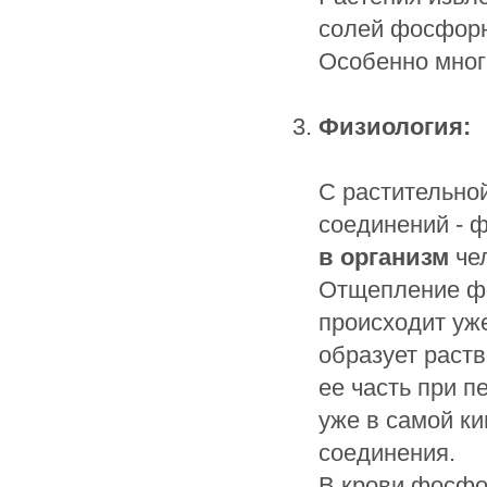
солей фосфорн
Особенно мног
Физиология:
С растительно
соединений - 
в организм
чел
Отщепление фо
происходит уж
образует раств
ее часть при п
уже в самой ки
соединения.
В крови фосфо