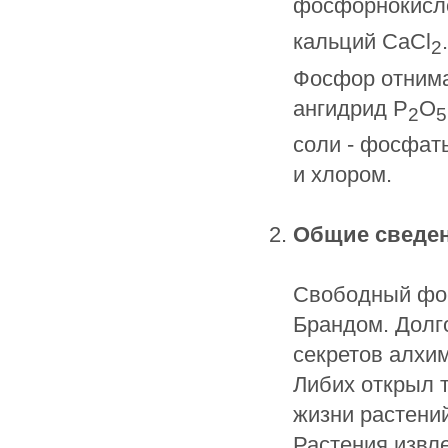
фосфорнокисло
кальций CaCl
.
2
Фосфор отнима
ангидрид Р
О
2
5
соли - фосфат
и хлором.
Общие сведен
Свободный фос
Брандом. Долг
секретов алхи
Либих открыл 
жизни растений
Растения извл