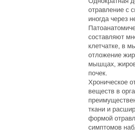
Однократная д
отравление с 
иногда через н
Патоанатомиче
составляют мн
клетчатке, в м
отложение жир
мышцах, жиров
почек.
Хроническое о
веществ в орга
преимуществен
ткани и расши
формой отравл
симптомов наб