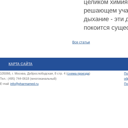
целиком химия
решающем учас
дыхание - эти 
покоится суще
Все статьи
КАРТА САЙТА
105066, г. Москва, Доброслободская, 8 стр. 4 (
схема проезда
)
По
Тел.: (495) 744-0618 (многоканальный)
об
E-mail:
info@pharmamed.ru
По