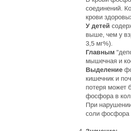
соединений. К
крови здоровы
У детей
содерж
выше, чем у вз
3,5 мг%).
Главным
"деп
мышечная и ко
Выделение
фо
кишечник и почк
потеря может 
фосфора в колич
При нарушении
соли фосфора 