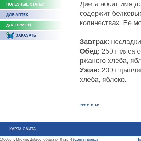
Диета носит имя д
ПОЛЕЗНЫЕ СТАТЬИ
содержит белковые
ДЛЯ АПТЕК
количествах. Ее м
ДЛЯ ВРАЧЕЙ
ЗАКАЗАТЬ
Завтрак:
несладки
Обед:
250 г мяса о
ржаного хлеба, яб
Ужин:
200 г цыплен
хлеба, яблоко.
Все статьи
КАРТА САЙТА
105066, г. Москва, Доброслободская, 8 стр. 4 (
схема проезда
)
По