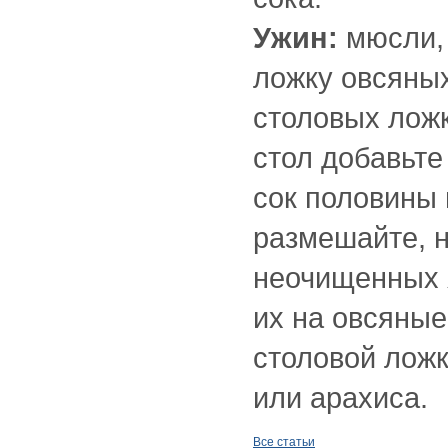
Ужин:
мюсли, 
ложку овсяных
столовых лож
стол добавьте
сок половины 
размешайте, н
неочищенных 
их на овсяные
столовой ложк
или арахиса.
Все статьи