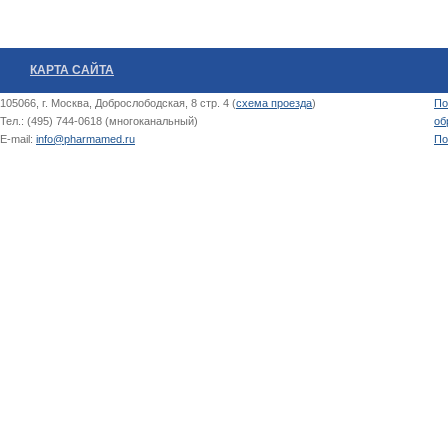
КАРТА САЙТА
105066, г. Москва, Доброслободская, 8 стр. 4 (
схема проезда
)
По
Тел.: (495) 744-0618 (многоканальный)
об
E-mail:
info@pharmamed.ru
По