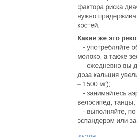
фактора риска диа
нужно придержива
костей.
Какие же это рек
- употребляйте об
молоко, а также з
- ежедневно вы до
доза кальция увели
– 1500 мг);
- занимайтесь аэр
велосипед, танцы, 
- выполняйте, по 
эспандером или за
Все статьи