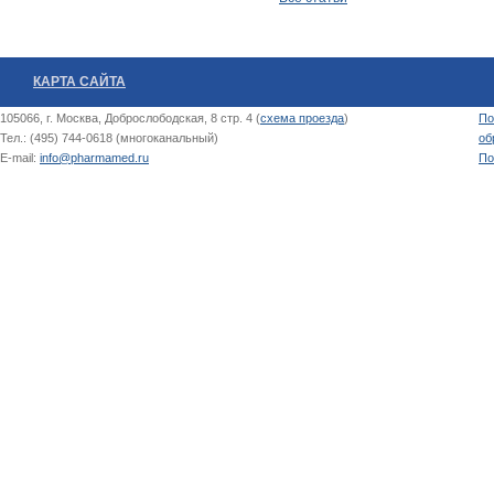
КАРТА САЙТА
105066, г. Москва, Доброслободская, 8 стр. 4 (
схема проезда
)
По
Тел.: (495) 744-0618 (многоканальный)
об
E-mail:
info@pharmamed.ru
По