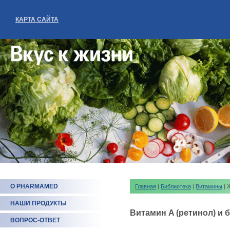
КАРТА САЙТА
О PHARMAMED
Главная
|
Библиотека
|
Витамины
| 
НАШИ ПРОДУКТЫ
Витамин A (ретинол) и 
ВОПРОС-ОТВЕТ