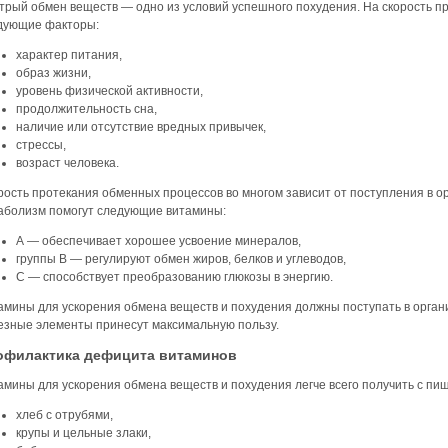
трый обмен веществ — одно из условий успешного похудения. На скорость п
дующие факторы:
характер питания,
образ жизни,
уровень физической активности,
продолжительность сна,
наличие или отсутствие вредных привычек,
стрессы,
возраст человека.
рость протекания обменных процессов во многом зависит от поступления в о
аболизм помогут следующие витамины:
А — обеспечивает хорошее усвоение минералов,
группы В — регулируют обмен жиров, белков и углеводов,
С — способствует преобразованию глюкозы в энергию.
амины для ускорения обмена веществ и похудения должны поступать в организ
езные элементы принесут максимальную пользу.
офилактика дефицита витаминов
амины для ускорения обмена веществ и похудения легче всего получить с пищ
хлеб с отрубями,
крупы и цельные злаки,